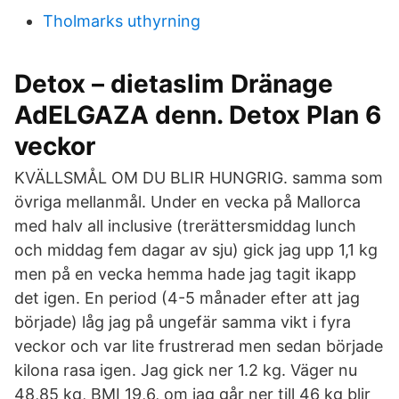
Tholmarks uthyrning
Detox – dietaslim Dränage
AdELGAZA denn. Detox Plan 6
veckor
KVÄLLSMÅL OM DU BLIR HUNGRIG. samma som
övriga mellanmål. Under en vecka på Mallorca
med halv all inclusive (trerättersmiddag lunch
och middag fem dagar av sju) gick jag upp 1,1 kg
men på en vecka hemma hade jag tagit ikapp
det igen. En period (4-5 månader efter att jag
började) låg jag på ungefär samma vikt i fyra
veckor och var lite frustrerad men sedan började
kilona rasa igen. Jag gick ner 1.2 kg. Väger nu
48,85 kg, BMI 19,6, om jag går ner till 46 kg blir