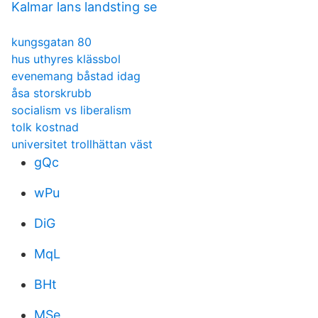
Kalmar lans landsting se
kungsgatan 80
hus uthyres klässbol
evenemang båstad idag
åsa storskrubb
socialism vs liberalism
tolk kostnad
universitet trollhättan väst
gQc
wPu
DiG
MqL
BHt
MSe