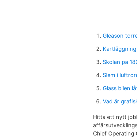
Gleason torr
Kartläggning
Skolan pa 180
Slem i luftro
Glass bilen l
Vad är grafi
Hitta ett nytt jo
affärsutvecklings
Chief Operating 