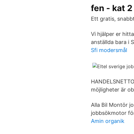
fen - kat 2
Ett gratis, snabbt
Vi hjälper er hit
anställda bara i 
Sfi modersmål
HANDELSNETTO 13,
möjligheter är o
Alla Bil Montör j
jobbsökmotor för
Amin organik