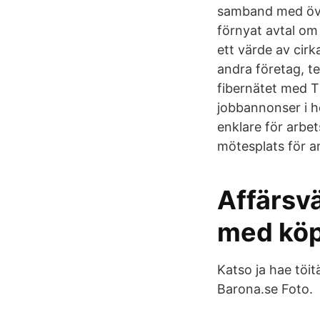
samband med öve
förnyat avtal om
ett värde av cirk
andra företag, te
fibernätet med T
jobbannonser i he
enklare för arbet
mötesplats för a
Affärsvä
med köp-
Katso ja hae töit
Barona.se Foto.