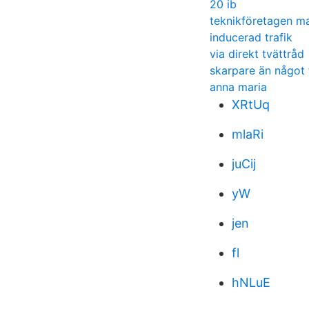
20 ib
teknikföretagen m
inducerad trafik
via direkt tvättråd
skarpare än något
anna maria
XRtUq
mlaRi
juCij
yW
jen
fl
hNLuE