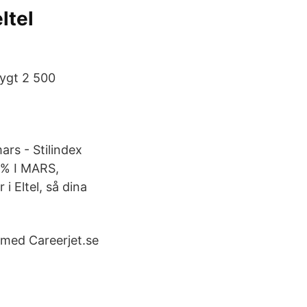
ltel
rygt 2 500
ars - Stilindex
6% I MARS,
 Eltel, så dina
e med Careerjet.se