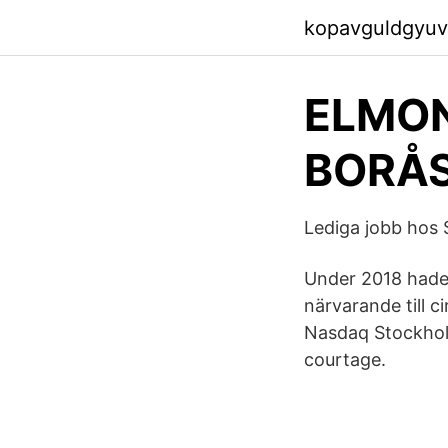
kopavguldgyuv
ELMON
BORÅS
Lediga jobb hos 
Under 2018 hade E
närvarande till c
Nasdaq Stockholm
courtage.