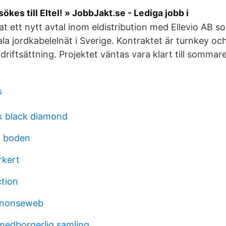
ökes till Eltel! » JobbJakt.se - Lediga jobb i
at ett nytt avtal inom eldistribution med Ellevio AB s
la jordkabelelnät i Sverige. Kontraktet är turnkey och
l driftsättning. Projektet väntas vara klart till somma
s
 black diamond
a boden
rkert
ction
nnonseweb
 medborgerlig samling