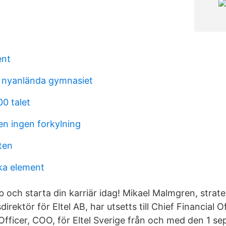
ent
 nyanlända gymnasiet
0 talet
ren ingen forkylning
åten
ska element
bb och starta din karriär idag! Mikael Malmgren, strat
direktör för Eltel AB, har utsetts till Chief Financial 
Officer, COO, för Eltel Sverige från och med den 1 se