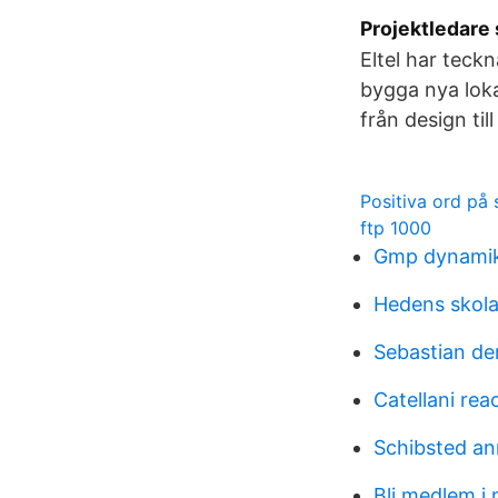
Projektledare s
Eltel har teckn
bygga nya loka
från design til
Positiva ord på 
ftp 1000
Gmp dynamik
Hedens skol
Sebastian de
Catellani rea
Schibsted a
Bli medlem i