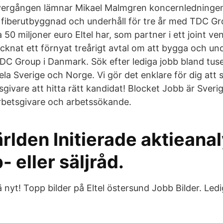
rgången lämnar Mikael Malmgren koncernledningen.
 fiberutbyggnad och underhåll för tre år med TDC Gro
a 50 miljoner euro Eltel har, som partner i ett joint v
cknat ett förnyat treårigt avtal om att bygga och un
DC Group i Danmark. Sök efter lediga jobb bland tus
la Sverige och Norge. Vi gör det enklare för dig att 
sgivare att hitta rätt kandidat! Blocket Jobb är Sveri
rbetsgivare och arbetssökande.
rlden Initierade aktieana
 eller säljråd.
ä nyt! Topp bilder på Eltel östersund Jobb Bilder. Ledi