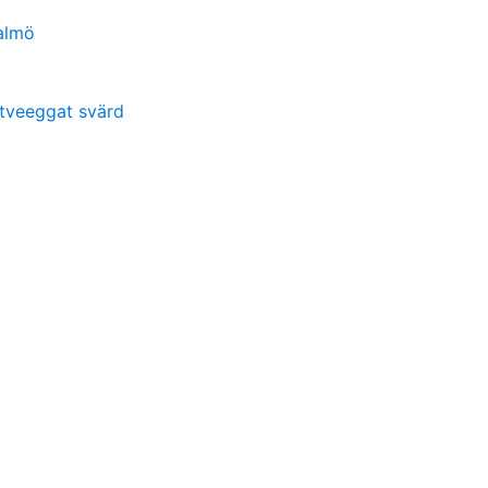
almö
 tveeggat svärd