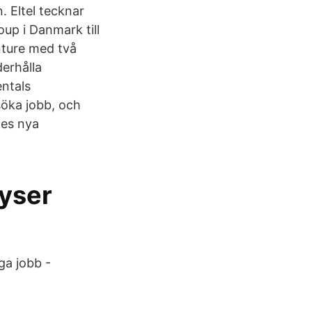
 Eltel tecknar
up i Danmark till
enture med två
derhålla
entals
söka jobb, och
ges nya
lyser
ga jobb -