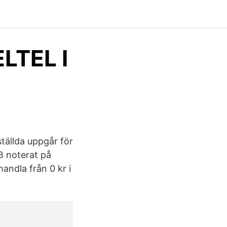
LTEL I
ställda uppgår för
AB noterat på
andla från 0 kr i