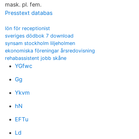
mask. pl. fem.
Presstext databas
lön för receptionist
sveriges dödbok 7 download
synsam stockholm liljeholmen
ekonomiska föreningar årsredovisning
rehabassistent jobb skåne
YGfwc
Gg
Ykvm
hN
EFTu
Ld