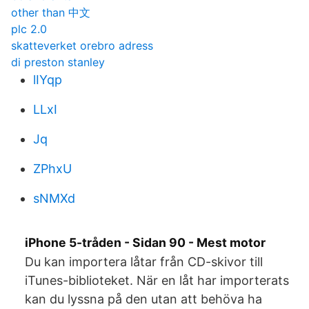
other than 中文
plc 2.0
skatteverket orebro adress
di preston stanley
lIYqp
LLxI
Jq
ZPhxU
sNMXd
iPhone 5-tråden - Sidan 90 - Mest motor
Du kan importera låtar från CD-skivor till
iTunes-biblioteket. När en låt har importerats
kan du lyssna på den utan att behöva ha