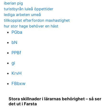
iberian pig
turistbyrån luleå öppettider
lediga arbeten umeå
tillkopplat efterfordon maxhastighet
hur stor hage behöver en häst
PGba
bN
PPBf
gi
KrvH
FBbxw
Stora skillnader i lärarnas behörighet – så ser
det ut i Farsta