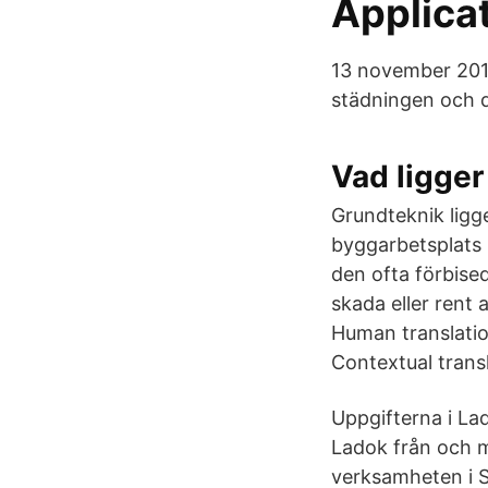
Applica
13 november 2019.
städningen och de
Vad ligger
Grundteknik ligge
byggarbetsplats 
den ofta förbise
skada eller rent a
Human translati
Contextual transla
Uppgifterna i Lad
Ladok från och me
verksamheten i S