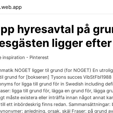
.web.app
pp hyresavtal på gru
resgästen ligger efter
inspiration - Pinterest
matik NOGET ligger til grund (for NOGET) En utrolig
r til grund for [bokseren] Tysons succes VibStFbl1988 
yms for ligga till grund för in Swedish including defi
aser: ligga till grund för, lägga en grund för, lägga gr
 måste existera eller inträffa innan något annat kan 
 till ett inbördeskrig finns redan. Sammansättningar:
nonymer: anledning, orsak, skäl Fraser: på grund av