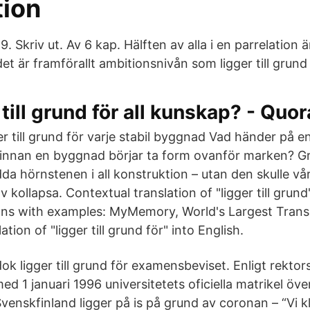
tion
 Skriv ut. Av 6 kap. Hälften av alla i en parrelation
t är framförallt ambitionsnivån som ligger till grund
 till grund för all kunskap? - Quor
r till grund för varje stabil byggnad Vad händer på e
innan en byggnad börjar ta form ovanför marken? G
dda hörnstenen i all konstruktion – utan den skulle v
v kollapsa. Contextual translation of "ligger till grund
ons with examples: MyMemory, World's Largest Trans
tion of "ligger till grund för" into English.
ok ligger till grund för examensbeviset. Enligt rektor
d 1 januari 1996 universitetets oficiella matrikel öv
venskfinland ligger på is på grund av coronan – “Vi k