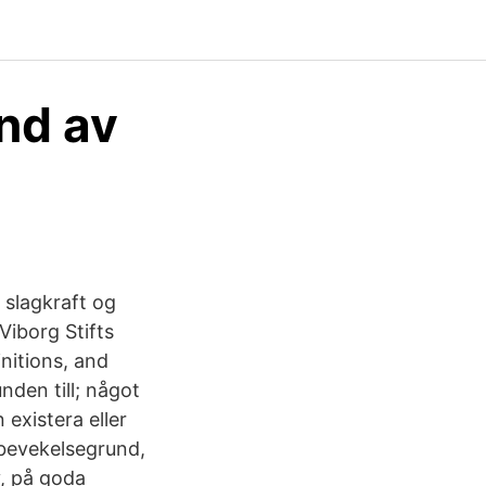
nd av
 slagkraft og
Viborg Stifts
nitions, and
unden till; något
existera eller
 bevekelsegrund,
, på goda