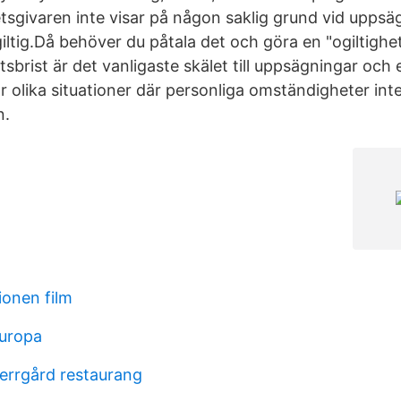
sgivaren inte visar på någon saklig grund vid uppsäg
ltig.Då behöver du påtala det och göra en "ogiltighe
tsbrist är det vanligaste skälet till uppsägningar och 
olika situationer där personliga omständigheter inte l
n.
onen film
europa
errgård restaurang