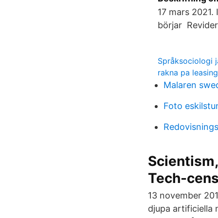
17 mars 2021. I
börjar Revider
Språksociologi j
rakna pa leasing
Malaren swe
Foto eskilstu
Redovisning
Scientism, 
Tech-cens
13 november 2019
djupa artificiella