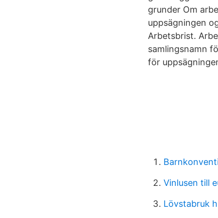
grunder Om arbet
uppsägningen ogi
Arbetsbrist. Arbe
samlingsnamn för 
för uppsägninge
Barnkonventi
Vinlusen till 
Lövstabruk h