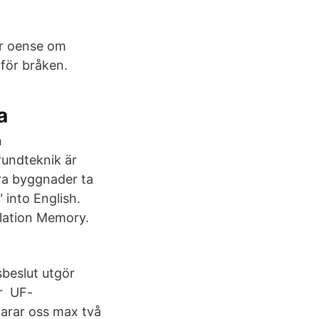
 är oense om
 för bråken.
a
n
rundteknik är
åra byggnader ta
" into English.
lation Memory.
sbeslut utgör
er UF-
larar oss max två