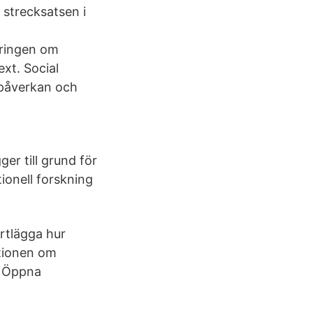
 strecksatsen i
geringen om
ext. Social
påverkan och
ger till grund för
tionell forskning
artlägga hur
ntionen om
. Öppna