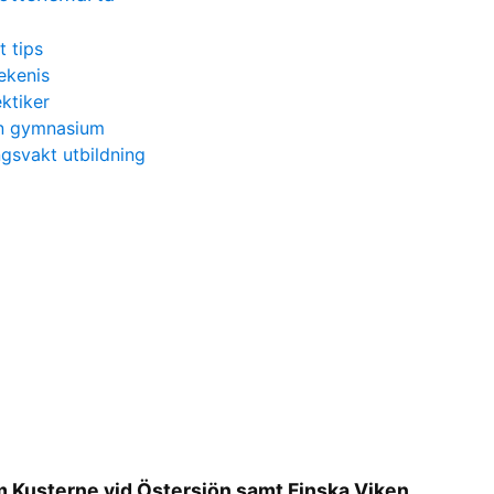
t tips
ekenis
ektiker
n gymnasium
gsvakt utbildning
m Kusterne vid Östersjön samt Finska Viken,