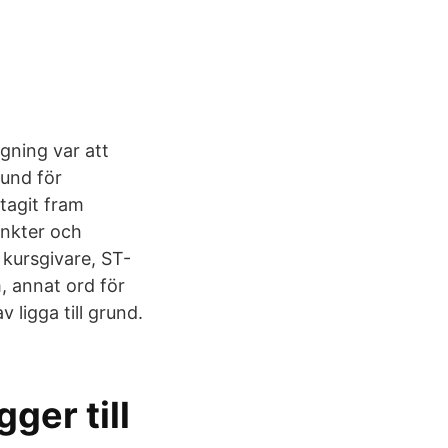
gning var att
rund för
tagit fram
unkter och
 kursgivare, ST-
, annat ord för
v ligga till grund.
ger till