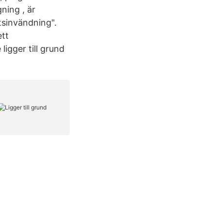
ning , är
tsinvändning".
ett
igger till grund