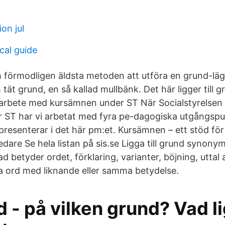
ion jul
cal guide
 förmodligen äldsta metoden att utföra en grund-läg
tät grund, en så kallad mullbänk. Det här ligger till g
 arbete med kursämnen under ST När Socialstyrelsen 
 ST har vi arbetat med fyra pe-dagogiska utgångsp
presenterar i det här pm:et. Kursämnen – ett stöd för
dare Se hela listan på sis.se Ligga till grund synonym
Vad betyder ordet, förklaring, varianter, böjning, uttal a
ta ord med liknande eller samma betydelse.
- på vilken grund? Vad lig