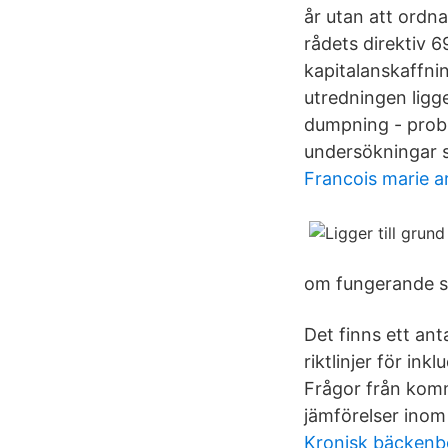
år utan att ordn
rådets direktiv 6
kapitalanskaffnin
utredningen ligge
dumpning - prob
undersökningar so
Francois marie ar
om fungerande sä
Det finns ett ant
riktlinjer för i
Frågor från komm
jämförelser inom
Kronisk bäckenb