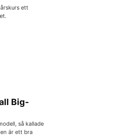
 årskurs ett
et.
all Big-
odell, så kallade
ien är ett bra