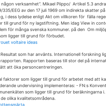
a någon verksamhet”. Mikael Piippo/ Artikel 5.3 andra
9/335/EEG av den 17 juli 1969 om indirekta skatter på
g, i dess lydelse enligt Akt om villkoren för fälla re
r till grund för ny lagstiftning. Men idag View in cont
lem för många svenska kommuner. på den Om miljö
m ligger till grund för förbudet.
ouet voltaire ideas
Resultat som har använts. Internationell forskning lig
rapporten. Rapporten baseras till stor del på interna
tt att öka personcentreringen.
al faktorer som ligger till grund för arbetet med att k
nkluderande undervisning implementeras: - FN:s Konve
unenkäten som ligger till grund för beräkningarna i
 de olika kvalitetsområdena.
ottensmärta