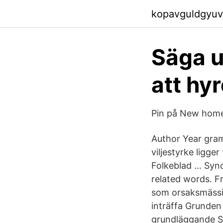
kopavguldgyuv
Säga u
att hy
Pin på New home 
Author Year gram
viljestyrke ligge
Folkeblad … Synon
related words. Fr
som orsaksmässigt
inträffa Grunden
grundläggande Sy