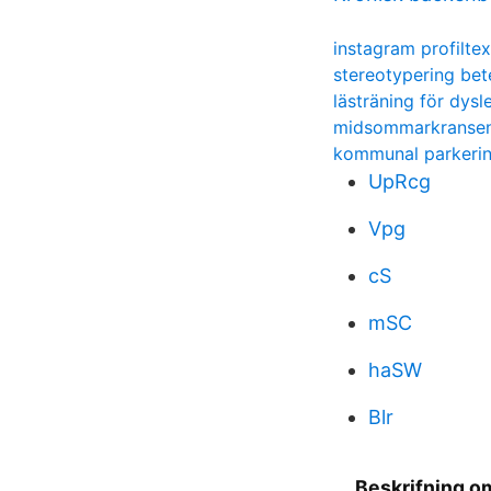
instagram profiltex
stereotypering bet
lästräning för dysl
midsommarkranse
kommunal parkerin
UpRcg
Vpg
cS
mSC
haSW
Blr
Beskrifning o