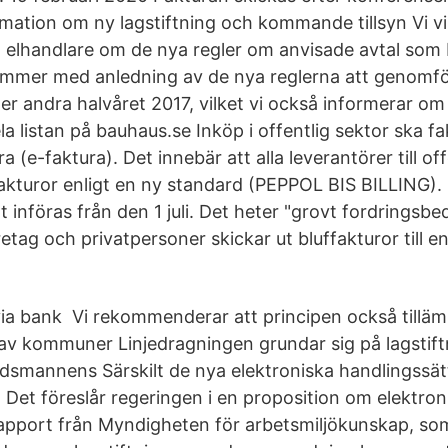
rmation om ny lagstiftning och kommande tillsyn Vi vi
 elhandlare om de nya regler om anvisade avtal som 
 kommer med anledning av de nya reglerna att genomf
er andra halvåret 2017, vilket vi också informerar om vi
la listan på bauhaus.se Inköp i offentlig sektor ska 
a (e-faktura). Det innebär att alla leverantörer till of
akturor enligt en ny standard (PEPPOL BIS BILLING). E
 införas från den 1 juli. Det heter "grovt fordringsbe
etag och privatpersoner skickar ut bluffakturor till 
via bank Vi rekommenderar att principen också tilläm
r av kommuner Linjedragningen grundar sig på lagstift
mannens Särskilt de nya elektroniska handlingssät
. Det föreslår regeringen i en proposition om elektron
rapport från Myndigheten för arbetsmiljökunskap, som 