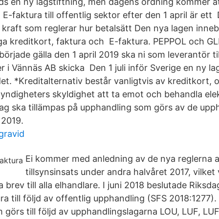
ds en ny lagstiftning, men dagens ordning kommer at
. E-faktura till offentlig sektor efter den 1 april är ett
i kraft som reglerar hur betalsätt Den nya lagen inne
 säga kreditkort, faktura och E-faktura. PEPPOL och G
började gälla den 1 april 2019 ska ni som leverantör til
r i Vännäs AB skicka Den 1 juli inför Sverige en ny lag
. *Kreditalternativ består vanligtvis av kreditkort, 
digheters skyldighet att ta emot och behandla ele
lag ska tillämpas på upphandling som görs av de up
 2019.
gravid
Ei kommer med anledning av de nya reglerna 
tillsynsinsats under andra halvåret 2017, vilket
 brev till alla elhandlare. I juni 2018 beslutade Riksd
a till följd av offentlig upphandling (SFS 2018:1277)
m görs till följd av upphandlingslagarna LOU, LUF, LU