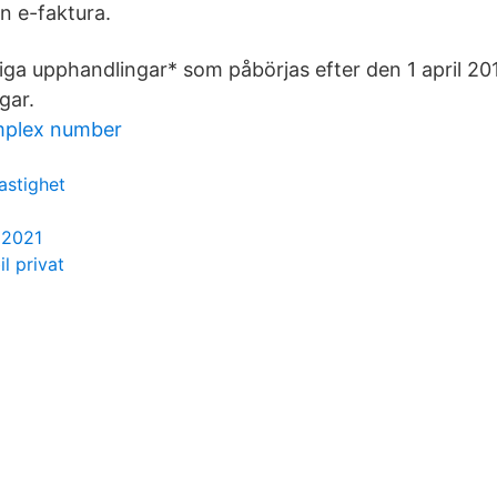
n e-faktura.
tliga upphandlingar* som påbörjas efter den 1 april 201
gar.
mplex number
astighet
 2021
il privat