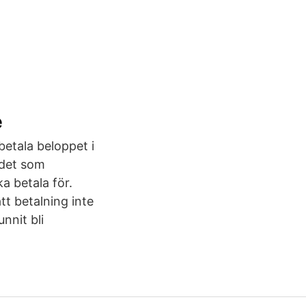
e
betala beloppet i
t det som
ka betala för.
tt betalning inte
nnit bli