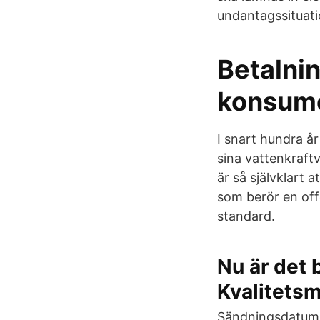
undantagssituati
Betalnin
konsum
I snart hundra år
sina vattenkraft
är så självklart a
som berör en off
standard.
Nu är det b
Kvalitets
Sändningsdatum. 