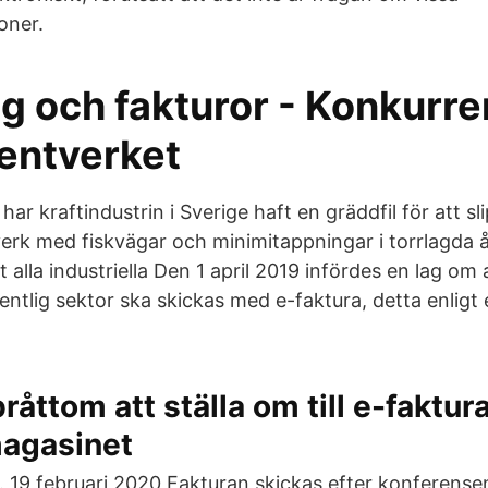
oner.
g och fakturor - Konkurr
entverket
 har kraftindustrin i Sverige haft en gräddfil för att s
verk med fiskvägar och minimitappningar i torrlagda å
tt alla industriella Den 1 april 2019 infördes en lag om 
entlig sektor ska skickas med e-faktura, detta enligt
råttom att ställa om till e-faktura
magasinet
19 februari 2020 Fakturan skickas efter konferense