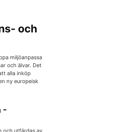
ens- och
lippa miljöanpassa
ar och älvar. Det
att alla inköp
 en ny europeisk
 -
n och utfärdas av