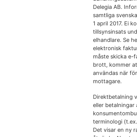
Delegia AB. Info
samtliga svenska
1 april 2017. Ei
tillsynsinsats und
elhandlare. Se he
elektronisk faktur
måste skicka e-f
brott, kommer att
användas när för
mottagare.
Direktbetalning 
eller betalninga
konsumentombuds
terminologi (t.ex
Det visar en ny 