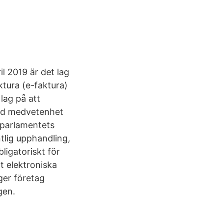
l 2019 är det lag
ktura (e-faktura)
 lag på att
kad medvetenhet
aparlamentets
tlig upphandling,
ligatoriskt för
 elektroniska
ger företag
gen.