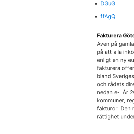
DGuG
ffAgQ
Fakturera Göt
Även på gamla 
på att alla ink
enligt en ny eu
fakturera offe
bland Sverige
och rådets dir
nedan e- År 20
kommuner, reg
fakturor Den n
rättighet unde