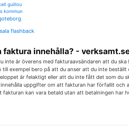
ll guillou
rgs kommun
goteborg
ala flashback
 faktura innehålla? - verksamt.s
du inte är överens med fakturaavsändaren att du ska 
 till exempel bero på att du anser att du inte beställ
eloppet är felaktigt eller att du inte fått det som du s
nnehålla uppgifter om att fakturan har förfallit och a
t fakturan kan vara betald utan att betalningen har hu