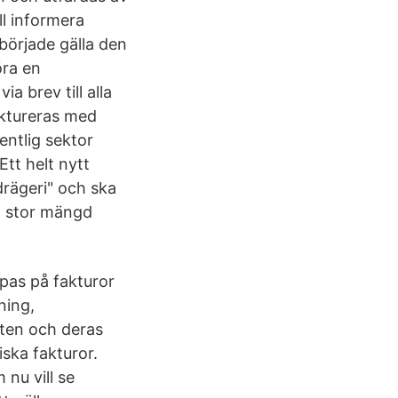
ll informera
började gälla den
öra en
a brev till alla
faktureras med
fentlig sektor
tt helt nytt
drägeri" och ska
en stor mängd
pas på fakturor
ning,
ten och deras
iska fakturor.
nu vill se