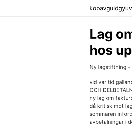
kopavguldgyuv
Lag om
hos u
Ny lagstiftning 
vid var tid gäl
OCH DELBETALNIN
ny lag om fakturo
då kritisk mot la
sommaren införd
avbetalningar i 