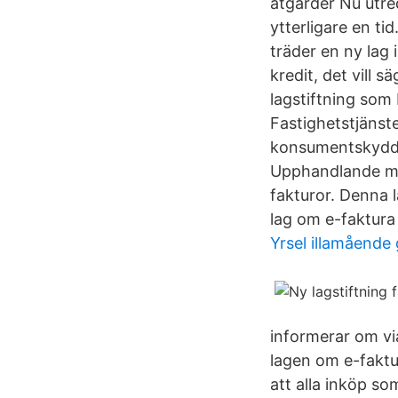
åtgärder Nu utre
ytterligare en tid
träder en ny lag 
kredit, det vill
lagstiftning som 
Fastighetstjänste
konsumentskyddet
Upphandlande myn
fakturor. Denna 
lag om e-faktura
Yrsel illamående 
informerar om via
lagen om e-faktur
att alla inköp so