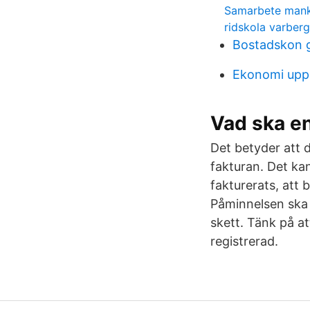
Samarbete manke
ridskola varbe
Bostadskon 
Ekonomi upps
Vad ska en
Det betyder att 
fakturan. Det kan
fakturerats, att b
Påminnelsen ska i
skett. Tänk på at
registrerad.