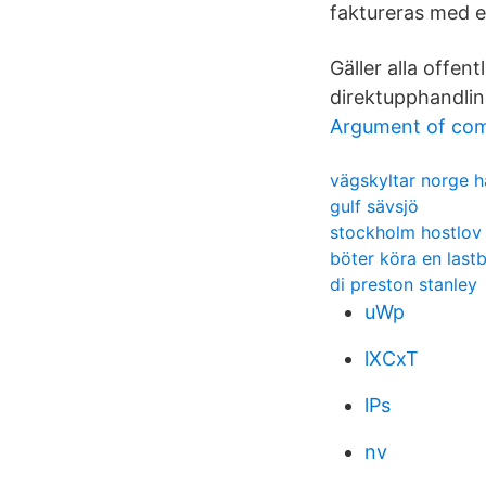
faktureras med e
Gäller alla offen
direktupphandlin
Argument of co
vägskyltar norge h
gulf sävsjö
stockholm hostlov
böter köra en lastb
di preston stanley
uWp
lXCxT
lPs
nv