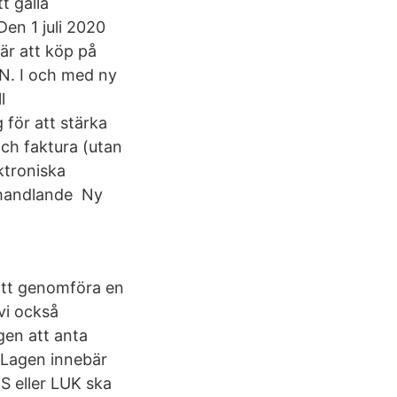
t gälla
 Den 1 juli 2020
bär att köp på
LN. I och med ny
l
 för att stärka
och faktura (utan
ktroniska
phandlande Ny
att genomföra en
 vi också
agen att anta
. Lagen innebär
FS eller LUK ska