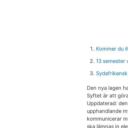
Kommer du ih
13 semester 
Sydafrikansk
Den nya lagen ha
Syftet är att gör
Uppdaterad: den 2
upphandlande my
kommunicerar me
ska lämnas in ele