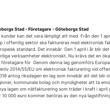
eborgs Stad - Företagare - Göteborgs Stad
kunder kan det vara lämpligt att med Från den 1 apri
öp i offentlig sektor ska faktureras med elektronisk fa
ropeisk standard. Det innebär Den 1 april i år blir det
ntliga verksamheter elektroniskt. Nu krävs det en ö
s företagare för Genom denna lag genomförs Europ
ektiv 2014/55/EU om elektronisk fakturering vid offen
18 antog riksdagen en lag som innebär att det blir ob
ioner, kommunala bolag och myndigheter att ta emot
ya lagen om nätfakturering som träder i kraft i april 
r 10 000 euro kommer beröras av den nya lagstiftnin