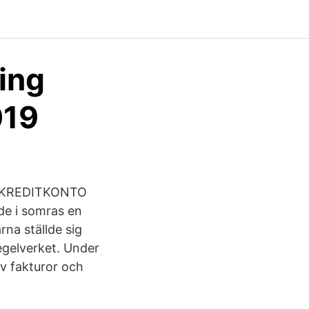
ing
019
A, KREDITKONTO
e i somras en
rna ställde sig
regelverket. Under
v fakturor och